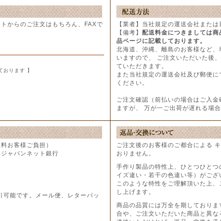
トからのご注文はもちろん、FAXで
【業者】当社規定の運送会社または
。
【備考】
配送料金につきましては商
品ページに記載しております。
北海道、沖縄、離島のお客様など、
いますので、 ご注文いただいた後
ていただきます。
ております 】
また当社規定の運送会社及び郵便に
ください。
ご注文確認（前払いの場合はご入金
ますが、 万が一ご出荷が遅れる場
数料お客様ご負担）
ご注文後のお客様のご都合による 
・ジャパンネット銀行
おりません。
手作り製品の特性上、ひとつひとつの
イズ違い・若干の色違い等）がござ
このような特性をご理解頂いた上、
し上げます。
引可能です。メール便、レターパッ
商品の品質には万全を期しておりま
合や、ご注文いただいた商品と異な