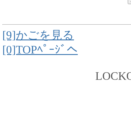
[9]かごを見る
[0]TOPﾍﾟｰｼﾞへ
LOCKO