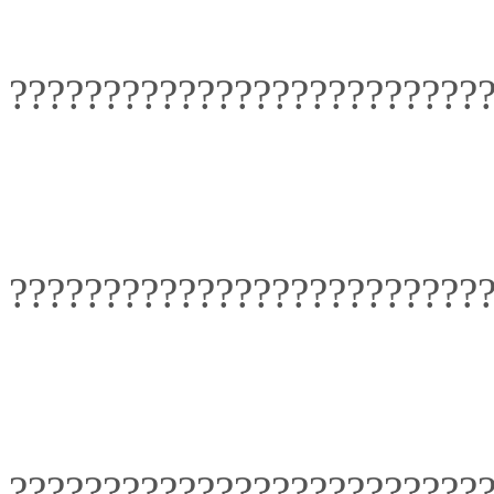
?????????????????????????
?????????????????????????
?????????????????????????